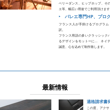
ベリーダンス、ヒップホップ、そ
エ等、幅広い用途でご利用頂けます
‣ バレエ専門HP、プロ
フランス人が手掛けるプログラム
訳。
フランス用語の多いクラッシック
るデザインをモットーに… ネイ
誠意、心を込めて制作致します。
最新情報
適格請求書
この度、アクサ