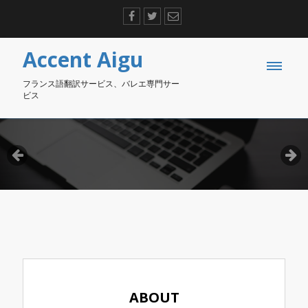
Accent Aigu
フランス語翻訳サービス、バレエ専門サー
ビス
ABOUT