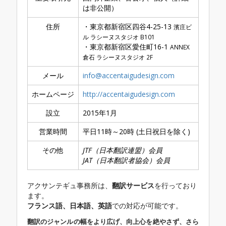
は非公開）
住所
・東京都新宿区四谷4-25-13
濱庄ビ
ル ラシーヌスタジオ B101
・東京都新宿区愛住町16-1
ANNEX
倉石 ラシーヌスタジオ 2F
メール
info@accentaigudesign.com
ホームページ
http://accentaigudesign.com
設立
2015年1月
営業時間
平日11時～20時 (土日祝日を除く)
その他
JTF（日本翻訳連盟）会員
JAT（日本翻訳者協会）会員
アクサンテギュ事務所は、
翻訳サービス
を行っており
ます。
フランス語、日本語、英語
での対応が可能です。
翻訳のジャンルの幅をより広げ、向上心を絶やさず、さら